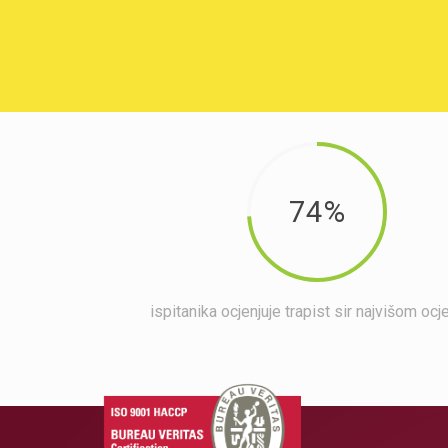
74%
ispitanika ocjenjuje trapist sir najvišom oc