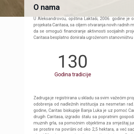
O nama
U Aleksandrovcu, opština Laktaši, 2006. godine je o
projekata Caritasa, sa ciljem otvaranja novih radnih mj
da se omogući financiranje aktivnosti socijalnih pr
Caritasa besplatno donirala ugroženom stanovništvu (
130
Godina tradicije
Zadruga je registrirana u skladu sa svim važećim pr
odobrenja od nadležnih institucija za nesmetan rad
godine, Caritas biskupije Banja Luka je uz pomoć Car
drugih Caritasa, izgradio štalu sa popratnim gospo
muznih grla, sa pomoćnim objektima za smještaj juni
se prostire na površini od oko 2,5 hektara, a već s