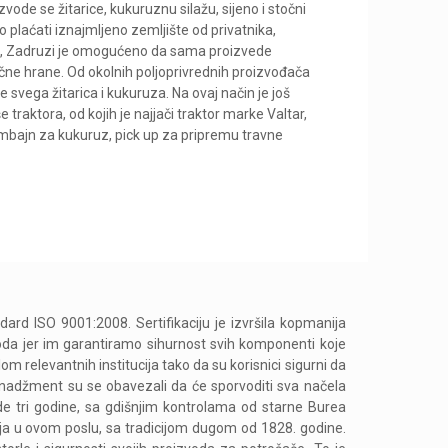
vode se žitarice, kukuruznu silažu, sijeno i stočni
 plaćati iznajmljeno zemljište od privatnika,
ji, Zadruzi je omogućeno da sama proizvede
čne hrane. Od okolnih poljoprivrednih proizvođača
e svega žitarica i kukuruza. Na ovaj način je još
raktora, od kojih je najjači traktor marke Valtar,
mbajn za kukuruz, pick up za pripremu travne
P
dard ISO 9001:2008. Sertifikaciju je izvršila kopmanija
oda jer im garantiramo sihurnost svih komponenti koje
m relevantnih institucija tako da su korisnici sigurni da
enadžment su se obavezali da će sporvoditi sva načela
ede tri godine, sa gdišnjim kontrolama od starne Burea
ja u ovom poslu, sa tradicijom dugom od 1828. godine.