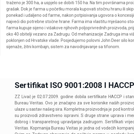
traženo je 300 ha, a uspjelo se dobiti 150 ha. Na tim površinama proiz
grašak. Dok je farma u početku morala kupovati stočnu hranu ili skipo
ponekad i udaljeno od farme, nakon potpisivanja ugovora o koncesi
najveći dio potrebne stočne hrane. Farma ima vlastitu mješaono sto
farma kupuje sijeno i višakove njihovih poljoprivrednih proizvoda, prij
oko 40 obitelji vezano za Zadrugu. Od mehanizacije Zadruga ima više t
poklonjen od Hrvatske vlade. Posjedujemo polovni John Deer silo ko
sijenaže, žitni kombajn, sistem za navodnjavanje sa tifonom.
Sertifikat ISO 9001:2008 I HACC
ZZ Livač je 02.07.2009. godine dobila sertifikate HACCP i stan
Bureau Veritas. Ovo je značajno za sve korisnike naših proizv
ulaze u sastav našeg sira. Kompletna proizvodnja je pod kontrolo
su proizvodi zdravstveno ispravni. S druge strane uprava i m
dobrog i transparetnog upravljanja zadrugom. Sertifikati vrij
Veritas. Kopmanija Bureau Veitas je jedna od vodećih kompani