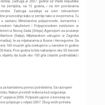
 obitelji. Zadruga je 2007. godine od Vlade Republike
 ha zemljišta, na 15 godina, i na tim površinama
potrebe. Zadruga surađuje sa svim relevantnim
redne proizvodnje kako iz zemlje tako iz inozemstva. Tu
u sastavu Ministarstva poljoprivrede, šumarstva i
vrednim fakultetom i Poljoprivrednim institutom iz
ltetom iz Novog Sada (Srbija), Agencijom za pružanje
 Mantove (Italija), Mljekarskom udrugom iz Zagreba
mačka), te sa mljekarama iz Bosne i Hercegovine. Sa
teta 160 muznih grla očekujemo u naredne tri godine
 litara. Prve godine bi bilo nabavljeno oko 50 steonih
 objektu da bude oko 100 grla (vlastiti podmaldak) i
jena za karitativnu pomoć potrebitima. Sa razvojem
stoku. Nakon prvotnih teškoća kod osiguranja
č“ uspijeva 2006. Potpisati ugovor o koncesiji na
ovo potpisuje u veljači 2007. Zbog večih potreba