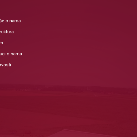
še o nama
ruktura
im
ugi o nama
vosti