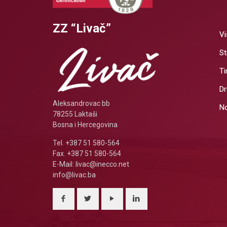
ZZ “Livač”
Vi
St
T
Dr
Aleksandrovac bb
No
78255 Laktaši
Bosna i Hercegovina
Tel. +387 51 580-564
Fax. +387 51 580-564
E-Mail: livac@inecco.net
info@livac.ba