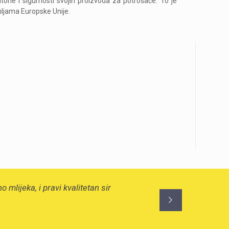
le i sigurnosti svojih proizvoda za potrošače. To je
ljama Europske Unije.
lijeka, i pravi kvalitetan sir