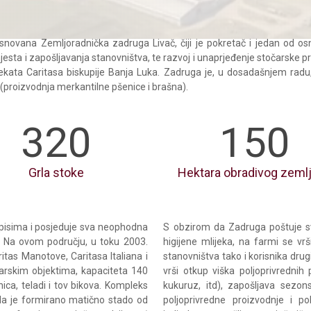
snovana Zemljoradnička zadruga Livač, čiji je pokretač i jedan od os
esta i zapošljavanja stanovništva, te razvoj i unaprjeđenje stočarske pro
ojekata Caritasa biskupije Banja Luka. Zadruga je, u dosadašnjem radu,
proizvodnja merkantilne pšenice i brašna).
320
150
Grla stoke
Hektara obradivog zemlj
opisima i posjeduje sva neophodna
S obzirom da Zadruga poštuje sv
. Na ovom području, u toku 2003.
higijene mlijeka, na farmi se vr
itas Manotove, Caritasa Italiana i
stanovništva tako i korisnika drug
darskim objektima, kapaciteta 140
vrši otkup viška poljoprivrednih 
ca, teladi i tov bikova. Kompleks
kukuruz, itd), zapošljava sezon
ada je formirano matično stado od
poljoprivredne proizvodnje i po