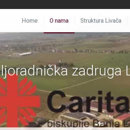
Home
O nama
Struktura Livača
joradnička zadruga 