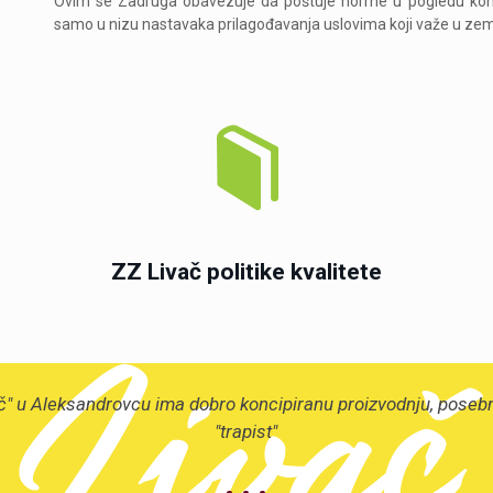
Ovim se Zadruga obavezuje da poštuje norme u pogledu kontor
samo u nizu nastavaka prilagođavanja uslovima koji važe u zem
ZZ Livač politike kvalitete
" u Aleksandrovcu ima dobro koncipiranu proizvodnju, posebno m
"trapist"