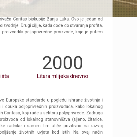
nivača Caritas biskupije Banja Luka. Ovo je jedan od
izvodnje. Drugi cilj je, kada dođe do stvaranja profita,
 proizvodila poljoprivredne proizvode, koje je putem
2000
išta
Litara mlijeka dnevno
e Europske standarde u pogledu ishrane životinja i
ši i obuka poljoprivrednih proizvođača, kako lokalnog
ih Caritasa, koji rade u sektoru poljoprivrede. Zadruga
proizvoda od lokalnog stanovništva (sijeno, žitarice,
ske radnike i samim tim utiče pozitivno na razvoj
boljšanje životnih uvjeta kod istih. Na ovaj način