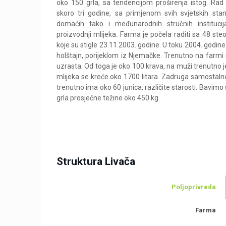
oko 150 grla, sa tendencijom proširenja istog. Rad
skoro tri godine, sa primjenom svih svjetskih sta
domaćih tako i međunarodnih stručnih instituci
proizvodnji mlijeka. Farma je počela raditi sa 48 steo
koje su stigle 23.11.2003. godine. U toku 2004. godine 
holštajn, porijeklom iz Njemačke. Trenutno na farmi s
uzrasta. Od toga je oko 100 krava, na muži trenutno j
mlijeka se kreće oko 1700 litara. Zadruga samostalno
trenutno ima oko 60 junica, različite starosti. Bavimo
grla prosječne težine oko 450 kg.
Struktura Livača
Poljoprivreda
Farma