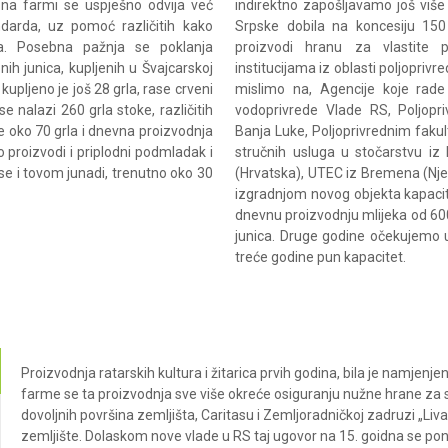
 na farmi se uspješno odvija već
indirektno zapošljavamo još više
ndarda, uz pomoć različitih kako
Srpske dobila na koncesiju 150
ja. Posebna pažnja se poklanja
proizvodi hranu za vlastite 
nih junica, kupljenih u Švajcarskoj
institucijama iz oblasti poljopriv
kupljeno je još 28 grla, rase crveni
mislimo na, Agencije koje rade 
e nalazi 260 grla stoke, različitih
vodoprivrede Vlade RS, Poljopri
e oko 70 grla i dnevna proizvodnja
Banja Luke, Poljoprivrednim faku
 proizvodi i priplodni podmladak i
stručnih usluga u stočarstvu iz
 se i tovom junadi, trenutno oko 30
(Hrvatska), UTEC iz Bremena (Nje
izgradnjom novog objekta kapaci
dnevnu proizvodnju mlijeka od 6000
junica. Druge godine očekujemo u
treće godine pun kapacitet.
Proizvodnja ratarskih kultura i žitarica prvih godina, bila je namjen
farme se ta proizvodnja sve više okreće osiguranju nužne hrane za 
dovoljnih površina zemljišta, Caritasu i Zemljoradničkoj zadruzi „Liva
zemljište. Dolaskom nove vlade u RS taj ugovor na 15. goidna se pon