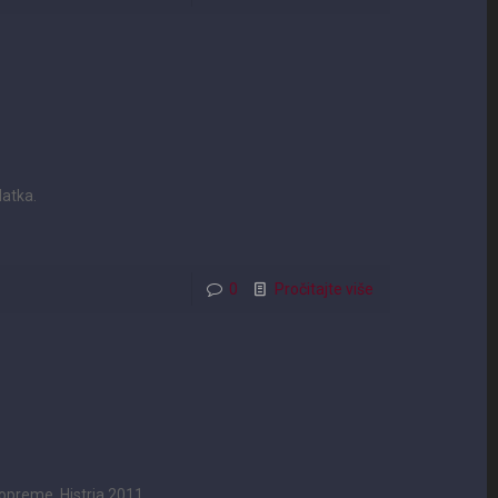
latka.
0
Pročitajte više
e opreme, Histria 2011.