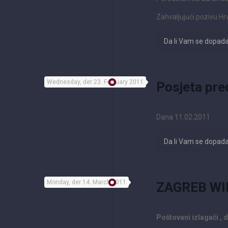
Zahvaljujući pozivu Hr
Da li Vam se dopad
Wednesday, der 23. February 2011
Posjeta pre
Dana 11.02.2011
Da li Vam se dopad
Monday, der 14. March 2011
ZAGREB WI
Poštovani izlagači , dr