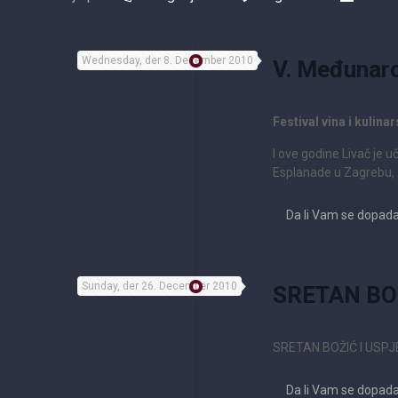
Wednesday, der 8. December 2010
V. Međunarod
Festival vina i kuli
I ove godine Livač je 
Esplanade u Zagrebu, 2
Da li Vam se dopad
Sunday, der 26. December 2010
SRETAN BO
SRETAN BOŽIĆ I USPJ
Da li Vam se dopad