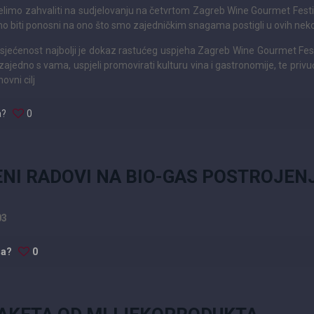
elimo zahvaliti na sudjelovanju na četvrtom Zagreb Wine Gourmet Festiv
o biti ponosni na ono što smo zajedničkim snagama postigli u ovih neko
sjećenost najbolji je dokaz rastućeg uspjeha Zagreb Wine Gourmet Festi
zajedno s vama, uspjeli promovirati kulturu vina i gastronomije, te privući
vni cilj
a?
0
NI RADOVI NA BIO-GAS POSTROJEN
03
da?
0