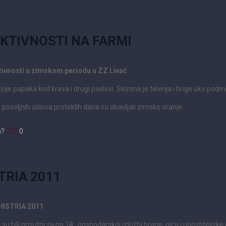
KTIVNOSTI NA FARMI
tivnosti u zimskom periodu u ZZ Livač
cije papaka kod krava i drugi poslovi. Sezona je telenja i brige oko podm
 povoljnih uslova proteklih dana su obavljali zimsko oranje
a?
0
TRIA 2011
 HISTRIA 2011
su bili prisutni sa na 18 . gospodarskoj izložbi hrane, pića i ugostiteljsk