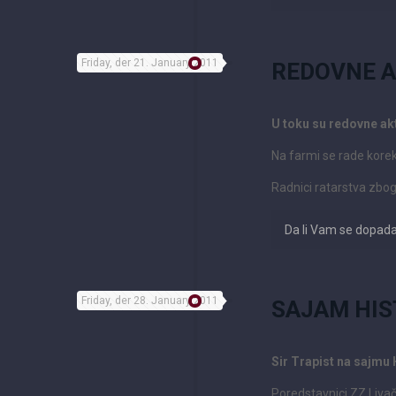
Friday, der 21. January 2011
REDOVNE A
U toku su redovne ak
Na farmi se rade korek
Radnici ratarstva zbog
Da li Vam se dopad
Friday, der 28. January 2011
SAJAM HIS
Sir Trapist na sajmu
Poredstavnici ZZ Livač 