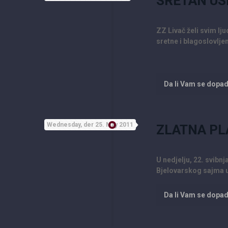
SRETAN US
ZZ Livač želi svim lj
sretne i blagoslovlj
Da li Vam se dopa
Wednesday, der 25. May 2011
ZLATNA PL
U nedjelju, 22. svibn
Bjelovarskog sajma u
Da li Vam se dopa