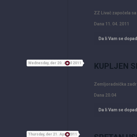
ZZ Livač započela s
Dana 11. 04. 2011
Da li Vam se dopa
Wednesday, der 20. April 2011
KUPLJEN S
Zemljoradnička zadrug
Dana 20.04
Da li Vam se dopa
Thursday, der 21. April 2011