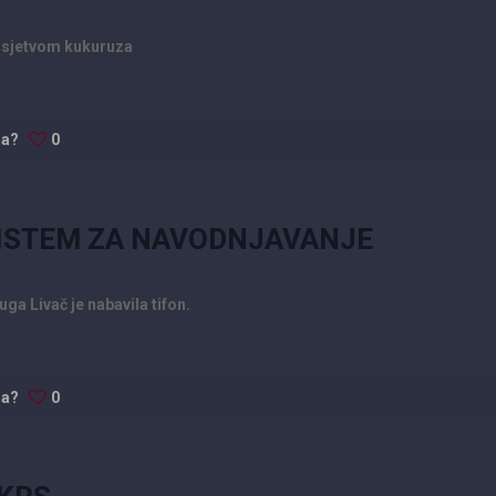
a sjetvom kukuruza
da?
0
ISTEM ZA NAVODNJAVANJE
a Livač je nabavila tifon.
da?
0