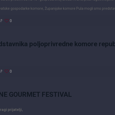
vatske gospodarke komore, Županijske komore Pula mogli smo predstaviti
a?
0
dstavnika poljoprivredne komore repub
a?
0
NE GOURMET FESTIVAL
agi prijatelji,