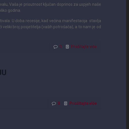
alu, Vaša je prisutnost ključan doprinos za uspjeh naše
liko godina.
vala. U doba recesije, kad većina manifestacija stavlja
 veliki broj posjetitelja (vaših potrošača), a to nam je od
0
Pročitajte više
JU
0
Pročitajte više