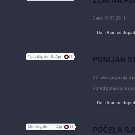
ZLATNA PL
Dana 16.03.2011
Da li Vam se dopa
Tuesday, der 5. April 2011
POSIJAN S
ZZ Livač je posijala j
Pored poteškoća da s
Da li Vam se dopa
Monday, der 11. April 2011
POČELA SJ