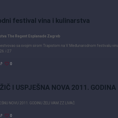
ni festival vina i kulinarstva
narstva The Regent Esplanade Zagreb
učestvovao sa svojim sirom Trapistom na V. Međunarodnom festivalu vina 
6. i 27
a?
0
ŽIČ I USPJEŠNA NOVA 2011. GODINA
EŠNU NOVU 2011. GODINU ŽELI VAM ZZ LIVAČ
a?
0