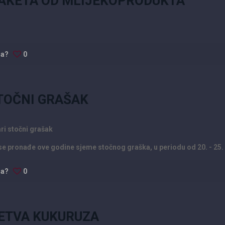
AKETA OD MLIJEKOPRODUKTA
da?
0
TOČNI GRAŠAK
ari stočni grašak
e pronađe ove godine sjeme stočnog graška, u periodu od 20. - 25.
da?
0
ETVA KUKURUZA