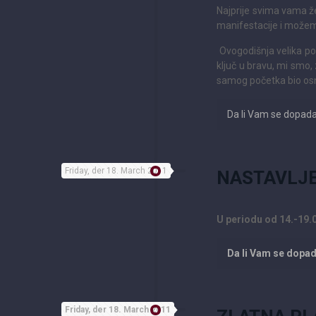
N
ajprije svima vama ž
manifestacije i možem
Ovogodišnja velika po
ključ u bravu, mi smo, 
samog početka bio osno
Da li Vam se dopad
Friday, der 18. March 2011
NASTAVLJE
U periodu od 14.-19.
Da li Vam se dopa
Friday, der 18. March 2011