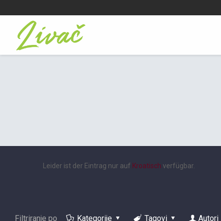
Leider ist der Eintrag nur auf
Kroatisch
verfügbar.
Filtriranje po
Kategorije
Tagovi
Autori