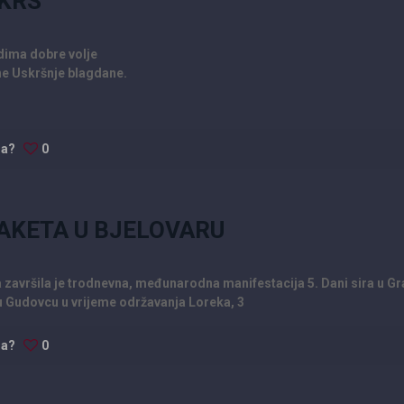
KRS
udima dobre volje
ene Uskršnje blagdane.
da?
0
AKETA U BJELOVARU
ja završila je trodnevna, međunarodna manifestacija 5. Dani sira u G
 Gudovcu u vrijeme održavanja Loreka, 3
da?
0