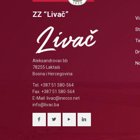
ZZ “Livač”
Vi
St
T
Dr
Aleksandrovac bb
No
78255 Laktaši
Bosna i Hercegovina
Tel. +387 51 580-564
Fax. +387 51 580-564
E-Mail: livac@inecco.net
info@livac.ba