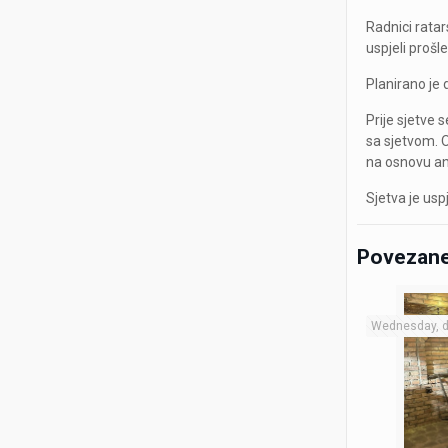
Radnici rata
uspjeli prošl
Planirano je 
Prije sjetve 
sa sjetvom. 
na osnovu ana
Sjetva je usp
Povezane
Wednesday, d