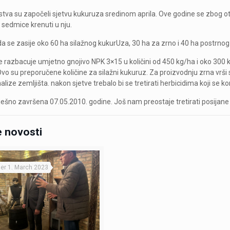
rstva su započeli sjetvu kukuruza sredinom aprila. Ove godine se zbog o
e sedmice krenuti u nju.
da se zasije oko 60 ha silažnog kukurUza, 30 ha za zrno i 40 ha postrno
se razbacuje umjetno gnojivo NPK 3×15 u količini od 450 kg/ha i oko 300 
Ovo su preporučene količine za silažni kukuruz. Za proizvodnju zrna vr
lize zemljišta. nakon sjetve trebalo bi se tretirati herbicidima koji se k
ješno završena 07.05.2010. godine. Još nam preostaje tretirati posijane p
 novosti
er 1. March 2023