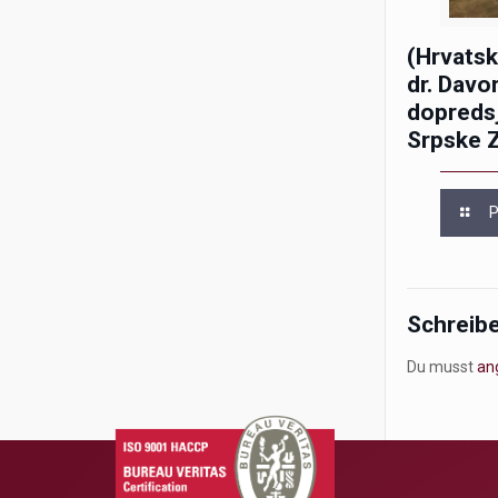
(Hrvatsk
dr. Davo
dopreds
Srpske Z
P
Schreib
Du musst
an