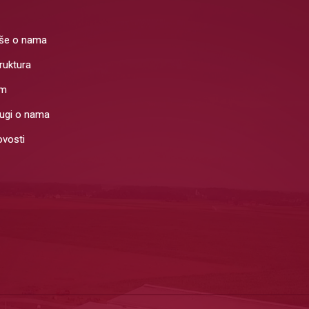
še o nama
ruktura
im
ugi o nama
vosti