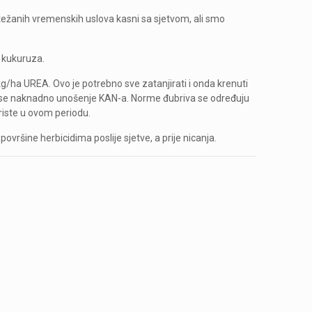
težanih vremenskih uslova kasni sa sjetvom, ali smo
g kukuruza.
kg/ha UREA. Ovo je potrebno sve zatanjirati i onda krenuti
ši se naknadno unošenje KAN-a. Norme đubriva se određuju
oriste u ovom periodu.
ovršine herbicidima poslije sjetve, a prije nicanja.