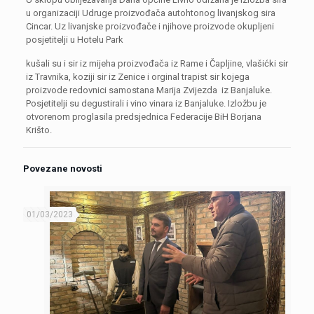
u organizaciji Udruge proizvođača autohtonog livanjskog sira
Cincar. Uz livanjske proizvođače i njihove proizvode okupljeni
posjetitelji u Hotelu Park
kušali su i sir iz mijeha proizvođača iz Rame i Čapljine, vlašićki sir
iz Travnika, koziji sir iz Zenice i orginal trapist sir kojega
proizvode redovnici samostana Marija Zvijezda iz Banjaluke.
Posjetitelji su degustirali i vino vinara iz Banjaluke. Izložbu je
otvorenom proglasila predsjednica Federacije BiH Borjana
Krišto.
Povezane novosti
01/03/2023