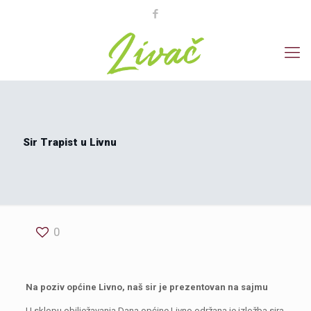
Sir Trapist u Livnu
0
Na poziv općine Livno, naš sir je prezentovan na sajmu
U sklopu obilježavanja Dana općine Livno održana je izložba sira