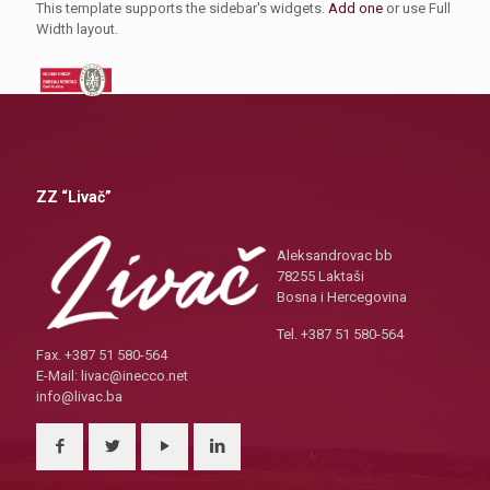
This template supports the sidebar's widgets.
Add one
or use Full
Width layout.
ZZ “Livač”
Aleksandrovac bb
78255 Laktaši
Bosna i Hercegovina
Tel. +387 51 580-564
Fax. +387 51 580-564
E-Mail: livac@inecco.net
info@livac.ba